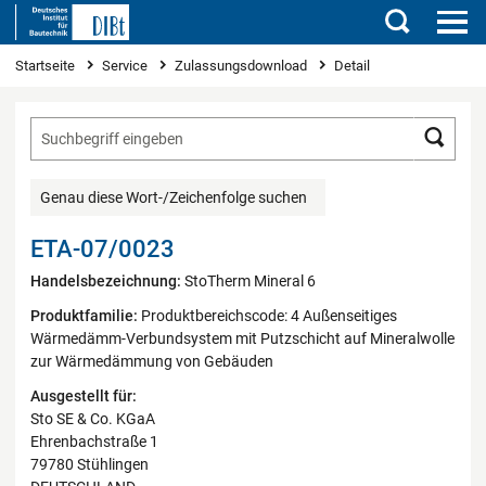
Suchen
Sie sind hier
Startseite
Service
Zulassungsdownload
Detail
Such
Genau diese Wort-/Zeichenfolge suchen
ETA-07/0023
Handelsbezeichnung:
StoTherm Mineral 6
Produktfamilie:
Produktbereichscode: 4 Außenseitiges
Wärmedämm-Verbundsystem mit Putzschicht auf Mineralwolle
zur Wärmedämmung von Gebäuden
Ausgestellt für:
Sto SE & Co. KGaA
Ehrenbachstraße 1
79780 Stühlingen