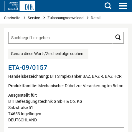
Suchen
Sie sind hier
Startseite
Service
Zulassungsdownload
Detail
Such
Genau diese Wort-/Zeichenfolge suchen
ETA-09/0157
Handelsbezeichnung:
BTI Simplexanker BAZ, BAZ R, BAZ HCR
Produktfamilie:
Mechanischer Dübel zur Verankerung im Beton
Ausgestellt für:
BTI Befestigungstechnik GmbH & Co. KG
Salzstraße 51
74653 Ingelfingen
DEUTSCHLAND