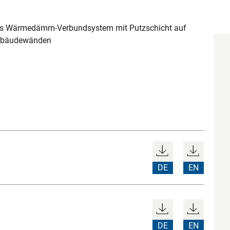
ges Wärmedämm-Verbundsystem mit Putzschicht auf
Gebäudewänden
DE
EN
DE
EN