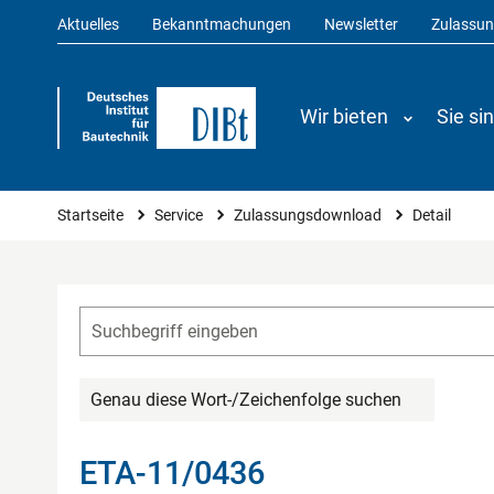
Aktuelles
Bekanntmachungen
Newsletter
Zulassu
Wir bieten
Sie si
Sie sind hier
Startseite
Service
Zulassungsdownload
Detail
Genau diese Wort-/Zeichenfolge suchen
ETA-11/0436