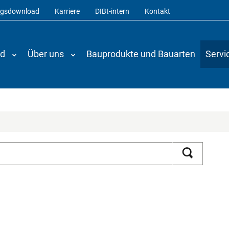
ngsdownload
Karriere
DIBt-intern
Kontakt
nd
Über uns
Bauprodukte und Bauarten
Servi
Suchen