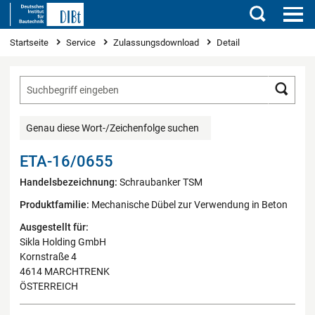
Suchen
Sie sind hier
Startseite
Service
Zulassungsdownload
Detail
Such
Genau diese Wort-/Zeichenfolge suchen
ETA-16/0655
Handelsbezeichnung:
Schraubanker TSM
Produktfamilie:
Mechanische Dübel zur Verwendung in Beton
Ausgestellt für:
Sikla Holding GmbH
Kornstraße 4
4614 MARCHTRENK
ÖSTERREICH