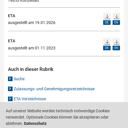
74653 Künzelsau
ETA
ausgestellt am 19.01.2026
DE
EN
ETA
ausgestellt am 01.11.2023
DE
EN
Auch in dieser Rubrik
Suche
Zulassungs- und Genehmigungsverzeichnisse
ETA-Verzeichnisse
Gutachten-Verzeichnis
Auf unserer Website werden technisch notwendige Cookies
verwendet. Optionale Cookies können Sie akzeptieren oder
ablehnen.
Datenschutz
Produktinformationsstelle für das Bauwesen
IS-ARGEBAU