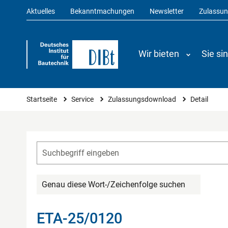
Aktuelles
Bekanntmachungen
Newsletter
Zulassu
Wir bieten
Sie si
Sie sind hier
Startseite
Service
Zulassungsdownload
Detail
Genau diese Wort-/Zeichenfolge suchen
ETA-25/0120