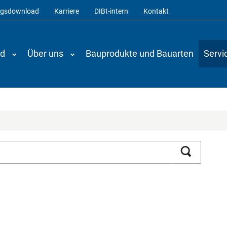
ngsdownload
Karriere
DIBt-intern
Kontakt
nd
Über uns
Bauprodukte und Bauarten
Servi
Suchen