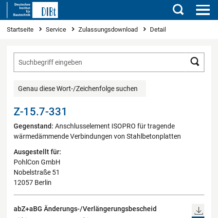
Suchen
Sie sind hier
Startseite
Service
Zulassungsdownload
Detail
Such
Genau diese Wort-/Zeichenfolge suchen
Z-15.7-331
Gegenstand:
Anschlusselement ISOPRO für tragende
wärmedämmende Verbindungen von Stahlbetonplatten
Ausgestellt für:
PohlCon GmbH
Nobelstraße 51
12057 Berlin
abZ+aBG Änderungs-/Verlängerungsbescheid