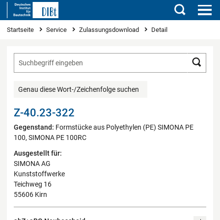
Suchen
Sie sind hier
Startseite
Service
Zulassungsdownload
Detail
Such
Genau diese Wort-/Zeichenfolge suchen
Z-40.23-322
Gegenstand:
Formstücke aus Polyethylen (PE) SIMONA PE
100, SIMONA PE 100RC
Ausgestellt für:
SIMONA AG
Kunststoffwerke
Teichweg 16
55606 Kirn