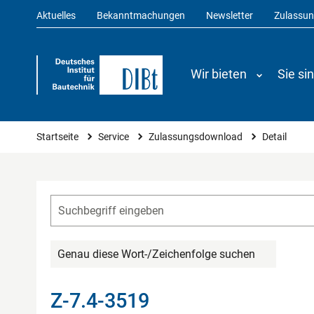
Aktuelles
Bekanntmachungen
Newsletter
Zulassu
Wir bieten
Sie si
Sie sind hier
Startseite
Service
Zulassungsdownload
Detail
Genau diese Wort-/Zeichenfolge suchen
Z-7.4-3519