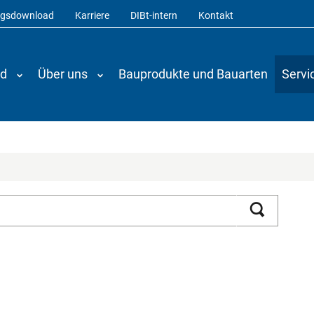
ngsdownload
Karriere
DIBt-intern
Kontakt
nd
Über uns
Bauprodukte und Bauarten
Servi
Suchen