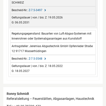
SCHWEIZ
Z-7.5-3497
Z: 19.05.2026
G: 06.05.2031
Bauarten von Luft-Abgas-Systemen mit
Innenrohren oder Systemabgasanlagen aus Kunststoff
Jeremias Abgastechnik GmbH Opfenrieder Straße
12 91717 Wassertrüdingen
Z-7.5-3548
Z: 18.05.2022
G: 18.05.2027
Kontaktdaten
Ronny Schmidt
Referatsleitung – Feuerstätten, Abgasanlagen, Haustechnik