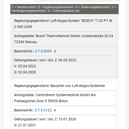
aBG
Z
Neubescheid
E
Ergänzungsbescheid
Ä
Änderungsbescheid
V
Verlängerungsbescheid
G
Geltungsdauer bis
Regelungsgegenstand
Antragsteller
Bescheid-Nr.
Geltungsdauer
Luft-Abgas-System "BOSCH" T120 P1 W
von / bis
2 O00 LA90
Bosch Thermotechnik GmbH Junkersstraße 20-24
73249 Wernau
Z-7.5-3059
Z: 06.05.2022
V: 02.04.2023
G: 02.04.2028
Bauarten von Luft-Abgas-Systemen
Centrotherm Systemtechnik GmbH Am
Patbergschen Dorn 9 59929 Brilon
Z-7.5-3122
Z: 15.01.2026
G: 21.01.2031