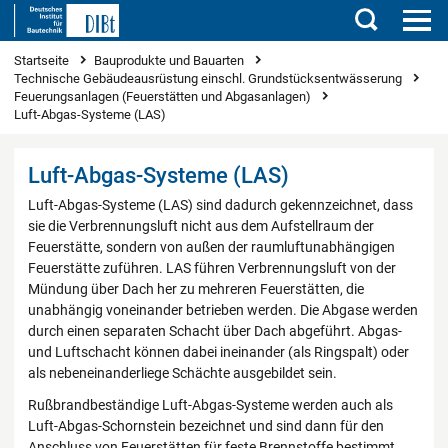
Suchen
Sie sind hier
Startseite
Bauprodukte und Bauarten
Technische Gebäudeausrüstung einschl. Grundstücksentwässerung
Feuerungsanlagen (Feuerstätten und Abgasanlagen)
Luft-Abgas-Systeme (LAS)
Luft-Abgas-Systeme (LAS)
Luft-Abgas-Systeme (LAS) sind dadurch gekennzeichnet, dass
sie die Verbrennungsluft nicht aus dem Aufstellraum der
Feuerstätte, sondern von außen der raumluftunabhängigen
Feuerstätte zuführen. LAS führen Verbrennungsluft von der
Mündung über Dach her zu mehreren Feuerstätten, die
unabhängig voneinander betrieben werden. Die Abgase werden
durch einen separaten Schacht über Dach abgeführt. Abgas-
und Luftschacht können dabei ineinander (als Ringspalt) oder
als nebeneinanderliege Schächte ausgebildet sein.
Rußbrandbeständige Luft-Abgas-Systeme werden auch als
Luft-Abgas-Schornstein bezeichnet und sind dann für den
Anschluss von Feuerstätten für feste Brennstoffe bestimmt.