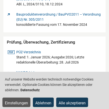
ABl. L, 2024/3110, 18.12.2024
Bauproduktenverordnung / BauPVO2011 – Verordnung
(EU) Nr. 305/2011
konsolidierte Fassung vom 17. November 2024
Prüfung, Überwachung, Zertifizierung
pdf-Datei
PÜZ-Verzeichnis
Stand: 1. Januar 2026; Ausgabe 2026; Letzte
redaktionelle Überarbeitung: 28. Juli 2026
NANDO-Liste
Stand: tagesaktuell
Auf unserer Website werden technisch notwendige Cookies
verwendet. Optionale Cookies können Sie akzeptieren oder
ablehnen.
Datenschutz
Produktinformationsstelle für das Bauwesen
IS-ARGEBAU
Einstellungen
Ablehnen
Alle akzeptieren
Barrierefreiheit
Datenschutz
Impressum
Sitemap