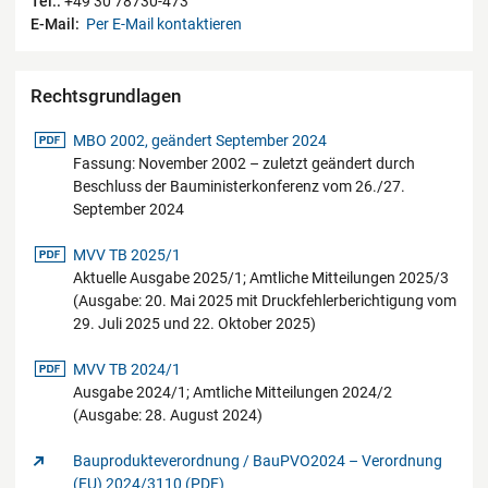
Tel.:
+49 30 78730-473
E-Mail:
Per E-Mail kontaktieren
Rechtsgrundlagen
pdf-Datei
MBO 2002, geändert September 2024
Fassung: November 2002 – zuletzt geändert durch
Beschluss der Bauministerkonferenz vom 26./27.
September 2024
pdf-Datei
MVV TB 2025/1
Aktuelle Ausgabe 2025/1; Amtliche Mitteilungen 2025/3
(Ausgabe: 20. Mai 2025 mit Druckfehlerberichtigung vom
29. Juli 2025 und 22. Oktober 2025)
pdf-Datei
MVV TB 2024/1
Ausgabe 2024/1; Amtliche Mitteilungen 2024/2
(Ausgabe: 28. August 2024)
Bauprodukteverordnung / BauPVO2024 – Verordnung
(EU) 2024/3110 (PDF)