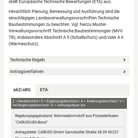
stellt Europäische Technische Bewertungen (ETA) aus.
Hinsichtlich Planung, Bemessung und Ausführung sind die
einschlägigen Landesverwaltungsvorschriften Technische
Baubestimmungen zu beachten. Vgl. hierzu Muster-
Verwaltungsvorschrift Technische Baubestimmungen (MVV
TB), insbesondere Abschnitt A 5 (Schallschutz) und/oder A 6
(Wärmeschutz).
Technische Regeln
Antragsverfahren
abZ/aBG
ETA
abZ
Z
Neubescheid
E
Ergänzungsbescheid
Ä
Änderungsbescheid
V
Verlängerungsbescheid
G
Geltungsdauer bis
Regelungsgegenstand
Antragsteller
Bescheid-Nr.
Geltungsdauer
Wärmedämmstoff aus Polyesterfasern
von / bis
"CARUSO-ISO-Bond"
CARUSO GmbH Garnstadter Straße 38-39 96237