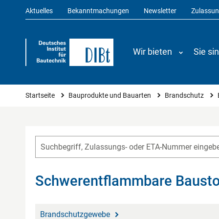
Aktuelles
Bekanntmachungen
Newsletter
Zulassu
Wir bieten
Sie si
Sie sind hier
Startseite
Bauprodukte und Bauarten
Brandschutz
Schwerentflammbare Bausto
Brandschutzgewebe