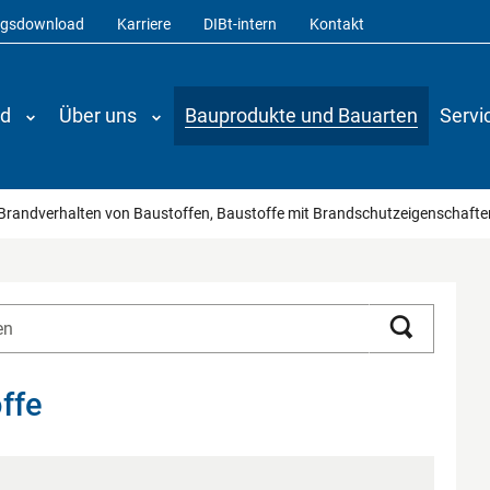
ngsdownload
Karriere
DIBt-intern
Kontakt
nd
Über uns
Bauprodukte und Bauarten
Servi
Brandverhalten von Baustoffen, Baustoffe mit Brandschutzeigenschaft
Suchen
ffe