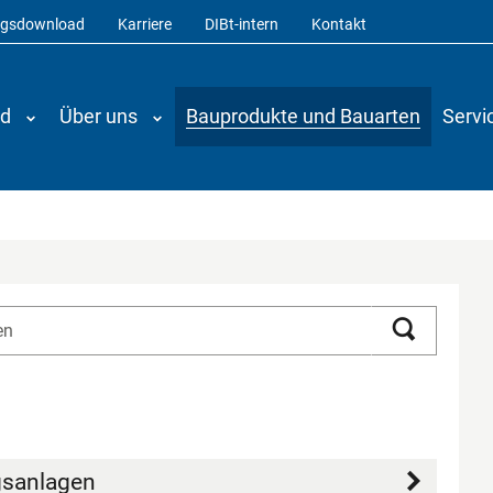
ngsdownload
Karriere
DIBt-intern
Kontakt
nd
Über uns
Bauprodukte und Bauarten
Servi
Suchen
gsanlagen