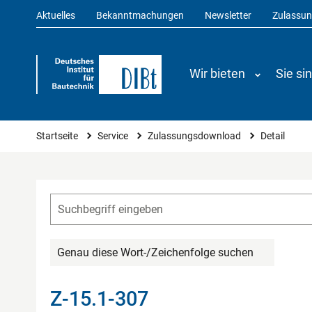
Aktuelles
Bekanntmachungen
Newsletter
Zulassu
Wir bieten
Sie si
Sie sind hier
Startseite
Service
Zulassungsdownload
Detail
Genau diese Wort-/Zeichenfolge suchen
Z-15.1-307