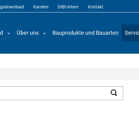
ngsdownload
Karriere
DIBt-intern
Kontakt
nd
Über uns
Bauprodukte und Bauarten
Servi
Suchen