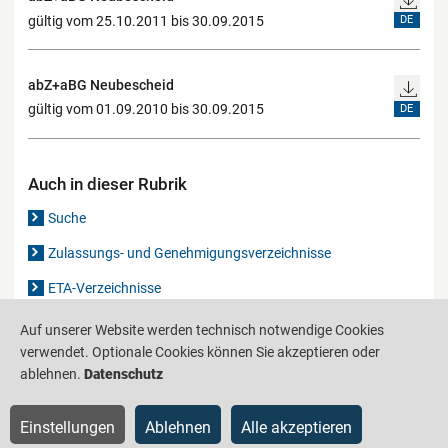
gültig vom 25.10.2011 bis 30.09.2015
DE
abZ+aBG Neubescheid
gültig vom 01.09.2010 bis 30.09.2015
DE
Auch in dieser Rubrik
Suche
Zulassungs- und Genehmigungsverzeichnisse
ETA-Verzeichnisse
Gutachten-Verzeichnis
Auf unserer Website werden technisch notwendige Cookies
verwendet. Optionale Cookies können Sie akzeptieren oder
ablehnen.
Datenschutz
Produktinformationsstelle für das Bauwesen
IS-ARGEBAU
Einstellungen
Ablehnen
Alle akzeptieren
Barrierefreiheit
Datenschutz
Impressum
Sitemap