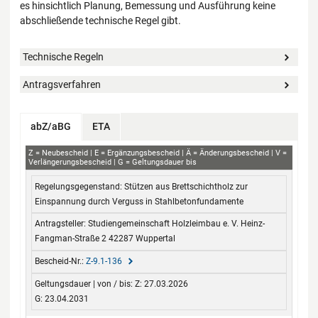
es hinsichtlich Planung, Bemessung und Ausführung keine
abschließende technische Regel gibt.
Technische Regeln
Antragsverfahren
abZ/aBG
ETA
abZ+aBG
Z
Neubescheid
E
Ergänzungsbescheid
Ä
Änderungsbescheid
V
Verlängerungsbescheid
G
Geltungsdauer bis
Regelungsgegenstand
Antragsteller
Bescheid-Nr.
Geltungsdauer
Stützen aus Brettschichtholz zur
von / bis
Einspannung durch Verguss in Stahlbetonfundamente
Studiengemeinschaft Holzleimbau e. V. Heinz-
Fangman-Straße 2 42287 Wuppertal
Z-9.1-136
Z: 27.03.2026
G: 23.04.2031