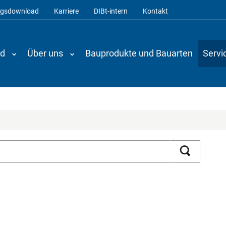
ngsdownload
Karriere
DIBt-intern
Kontakt
nd
Über uns
Bauprodukte und Bauarten
Servi
Suchen