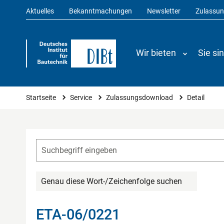
Aktuelles
Bekanntmachungen
Newsletter
Zulassu
Wir bieten
Sie si
Sie sind hier
Startseite
Service
Zulassungsdownload
Detail
Genau diese Wort-/Zeichenfolge suchen
ETA-06/0221