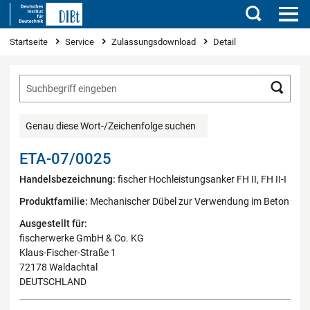
Suchen
Sie sind hier
Startseite
Service
Zulassungsdownload
Detail
Such
Genau diese Wort-/Zeichenfolge suchen
ETA-07/0025
Handelsbezeichnung:
fischer Hochleistungsanker FH II, FH II-I
Produktfamilie:
Mechanischer Dübel zur Verwendung im Beton
Ausgestellt für:
fischerwerke GmbH & Co. KG
Klaus-Fischer-Straße 1
72178 Waldachtal
DEUTSCHLAND