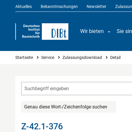
Aktuelles
Bekanntmachungen
Newsletter
Zulassu
Wir bieten
Sie si
Sie sind hier
Startseite
Service
Zulassungsdownload
Detail
Genau diese Wort-/Zeichenfolge suchen
Z-42.1-376