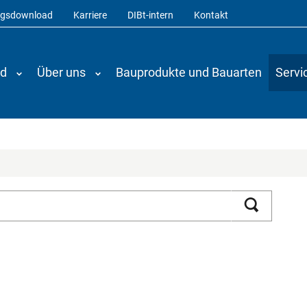
ngsdownload
Karriere
DIBt-intern
Kontakt
nd
Über uns
Bauprodukte und Bauarten
Servi
Suchen