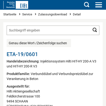
Suchen
Sie sind hier
Startseite
Service
Zulassungsdownload
Detail
Such
Genau diese Wort-/Zeichenfolge suchen
ETA-19/0601
Handelsbezeichnung:
Injektionssystem Hilti HIT-HY 200-A V3
und HIT-HY 200-R V3
Produktfamilie:
Verbunddübel und Verbundspreizdübel zur
Verankerung in Beton
Ausgestellt für:
Hilti Aktiengesellschaft
Feldkircherstrasse 100
9494 SCHAAN