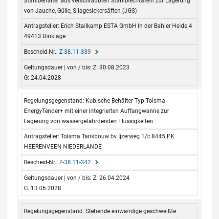
Stahlbehälter aus verschraubten Stahlblechtafeln zur Lagerung
von Jauche, Gülle, Silagesickersäften (JGS)
Erich Stallkamp ESTA GmbH In der Bahler Heide 4
49413 Dinklage
Z-38.11-339
Z: 30.08.2023
G: 24.04.2028
Kubische Behälter Typ Tolsma
EnergyTender+ mit einer integrierten Auffangwanne zur
Lagerung von wassergefährdenden Flüssigkeiten
Tolsma Tankbouw bv Ijzerweg 1/c 8445 PK
HEERENVEEN NIEDERLANDE
Z-38.11-342
Z: 26.04.2024
G: 13.06.2028
Stehende einwandige geschweißte