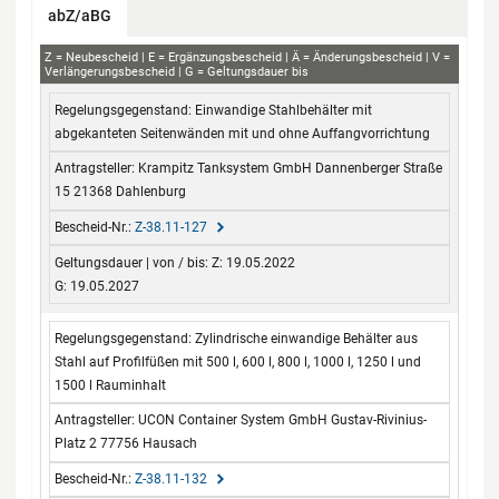
abZ/aBG
abZ+aBG
Z
Neubescheid
E
Ergänzungsbescheid
Ä
Änderungsbescheid
V
Verlängerungsbescheid
G
Geltungsdauer bis
Regelungsgegenstand
Antragsteller
Bescheid-Nr.
Geltungsdauer
Einwandige Stahlbehälter mit
von / bis
abgekanteten Seitenwänden mit und ohne Auffangvorrichtung
Krampitz Tanksystem GmbH Dannenberger Straße
15 21368 Dahlenburg
Z-38.11-127
Z: 19.05.2022
G: 19.05.2027
Zylindrische einwandige Behälter aus
Stahl auf Profilfüßen mit 500 l, 600 l, 800 l, 1000 l, 1250 l und
1500 l Rauminhalt
UCON Container System GmbH Gustav-Rivinius-
Platz 2 77756 Hausach
Z-38.11-132