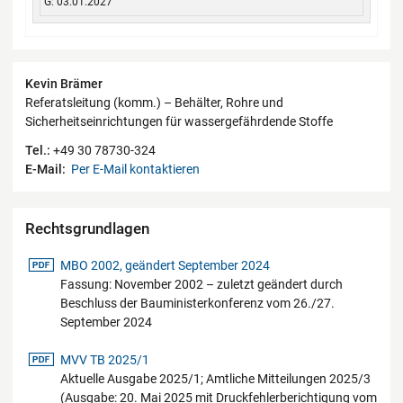
G: 03.01.2027
Kontaktdaten
Kevin Brämer
Referatsleitung (komm.) – Behälter, Rohre und
Sicherheitseinrichtungen für wassergefährdende Stoffe
Tel.:
+49 30 78730-324
E-Mail:
Per E-Mail kontaktieren
Rechtsgrundlagen
pdf-Datei
MBO 2002, geändert September 2024
Fassung: November 2002 – zuletzt geändert durch
Beschluss der Bauministerkonferenz vom 26./27.
September 2024
pdf-Datei
MVV TB 2025/1
Aktuelle Ausgabe 2025/1; Amtliche Mitteilungen 2025/3
(Ausgabe: 20. Mai 2025 mit Druckfehlerberichtigung vom