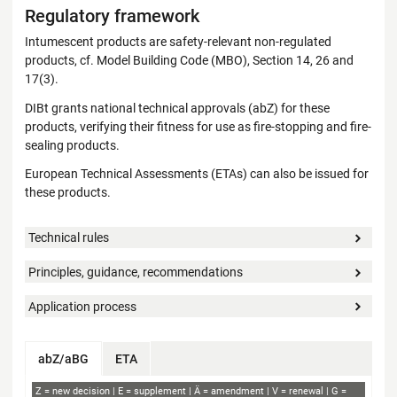
Regulatory framework
Intumescent products are safety-relevant non-regulated
products, cf. Model Building Code (MBO), Section 14, 26 and
17(3).
DIBt grants national technical approvals (abZ) for these
products, verifying their fitness for use as fire-stopping and fire-
sealing products.
European Technical Assessments (ETAs) can also be issued for
these products.
Technical rules
Principles, guidance, recommendations
Application process
abZ/aBG
ETA
abZ
Z
new decision
E
supplement
Ä
amendment
V
renewal
G